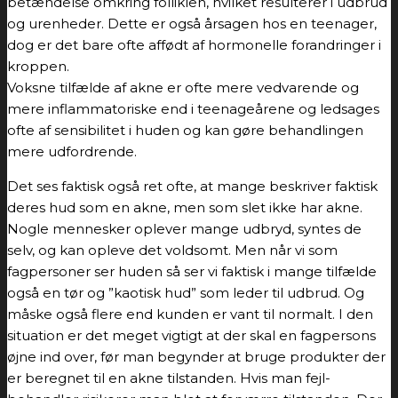
betændelse omkring folliklen, hvilket resulterer i udbrud
og urenheder. Dette er også årsagen hos en teenager,
dog er det bare ofte affødt af hormonelle forandringer i
kroppen.
Voksne tilfælde af akne er ofte mere vedvarende og
mere inflammatoriske end i teenageårene og ledsages
ofte af sensibilitet i huden og kan gøre behandlingen
mere udfordrende.
Det ses faktisk også ret ofte, at mange beskriver faktisk
deres hud som en akne, men som slet ikke har akne.
Nogle mennesker oplever mange udbryd, syntes de
selv, og kan opleve det voldsomt. Men når vi som
fagpersoner ser huden så ser vi faktisk i mange tilfælde
også en tør og ”kaotisk hud” som leder til udbrud. Og
måske også flere end kunden er vant til normalt. I den
situation er det meget vigtigt at der skal en fagpersons
øjne ind over, før man begynder at bruge produkter der
er beregnet til en akne tilstanden. Hvis man fejl-