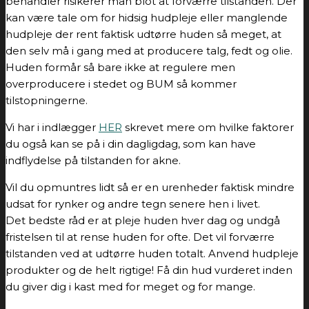
behandler risikerer man blot at forværre tilstanden. Der
kan være tale om for hidsig hudpleje eller manglende
hudpleje der rent faktisk udtørre huden så meget, at
den selv må i gang med at producere talg, fedt og olie.
Huden formår så bare ikke at regulere men
overproducere i stedet og BUM så kommer
tilstopningerne.
Vi har i indlægger
HER
skrevet mere om hvilke faktorer
du også kan se på i din dagligdag, som kan have
indflydelse på tilstanden for akne.
Vil du opmuntres lidt så er en urenheder faktisk mindre
udsat for rynker og andre tegn senere hen i livet.
Det bedste råd er at pleje huden hver dag og undgå
fristelsen til at rense huden for ofte. Det vil forværre
tilstanden ved at udtørre huden totalt. Anvend hudpleje
produkter og de helt rigtige! Få din hud vurderet inden
du giver dig i kast med for meget og for mange.