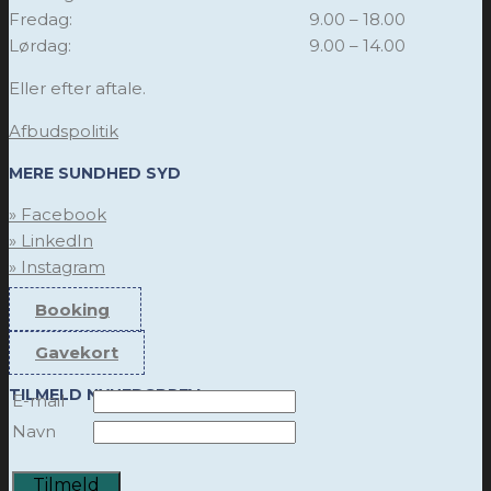
Fredag:
9.00 – 18.00
Lørdag:
9.00 – 14.00
Eller efter aftale.
Afbudspolitik
MERE SUNDHED SYD
» Facebook
» LinkedIn
» Instagram
Booking
Gavekort
TILMELD NYHEDSBREV
E-mail
Navn