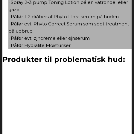
• Spray 2-3 pump Toning Lotion på en vatrondel eller
gaze.
• Påfør 1-2 dråber af Phyto Flora serum på huden.
• Påfør evt. Phyto Correct Serum som spot treatment
på udbrud.
• Påfør evt. øjncreme eller øjnserum.
• Påfør Hydralite Moisturiser.
Produkter til problematisk hud: