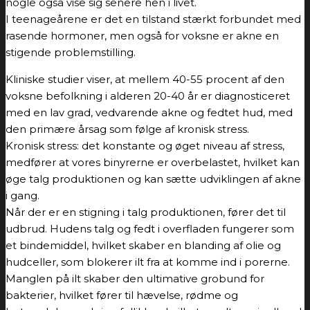
nogle også vise sig senere hen i livet.
I teenageårene er det en tilstand stærkt forbundet med
rasende hormoner, men også for voksne er akne en
stigende problemstilling.
Kliniske studier viser, at mellem 40-55 procent af den
voksne befolkning i alderen 20-40 år er diagnosticeret
med en lav grad, vedvarende akne og fedtet hud, med
den primære årsag som følge af kronisk stress.
Kronisk stress: det konstante og øget niveau af stress,
medfører at vores binyrerne er overbelastet, hvilket kan
øge talg produktionen og kan sætte udviklingen af akne
i gang.
Når der er en stigning i talg produktionen, fører det til
udbrud. Hudens talg og fedt i overfladen fungerer som
et bindemiddel, hvilket skaber en blanding af olie og
hudceller, som blokerer ilt fra at komme ind i porerne.
Manglen på ilt skaber den ultimative grobund for
bakterier, hvilket fører til hævelse, rødme og