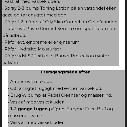
• Vask af med vaskekluden.
• Spray 2-3 pump Toning Lotion på en vatrondel eller
gaze og tør ansigtet med den.
• Påfør 1-2 dråber af Oily Skin Correction Gel på huden.
• Påfør evt. Phyto Correct Serum som spot treatment
på udbrud.
• Påfør evt. øjncreme eller øjnserum.
• Påfør Hydralite Moisturiser.
• Påfør sidst SPF 40 eller Barrier Protection i vinter
halvåret.
Fremgangsmåde aften:
• Afrens evt. makeup.
• Gør ansigtet fugtigt med evt. en vaskeklud.
• Brug ½ pump af Facial Cleanser og masser ind.
• Vask af med vaskekluden.
•
1-2 gange i ugen
påføres Enzyme Face Buff og
masseres i 5 min.
• Vask af med vaskekluden.