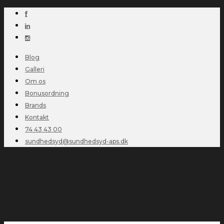
Blog
Galleri
Om os
Bonusordning
Brands
Kontakt
74 43 43 00
sundhedsyd@sundhedsyd-aps.dk