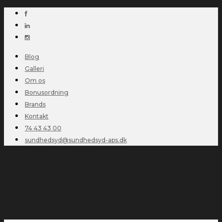
Blog
Galleri
Om os
Bonusordning
Brands
Kontakt
74 43 43 00
sundhedsyd@sundhedsyd-aps.dk