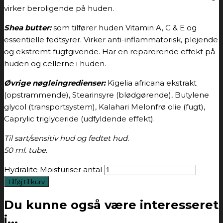
virker beroligende på huden.
Shea butter:
som tilfører huden Vitamin A, C & E og
essentielle fedtsyrer. Virker anti-inflammatorisk, plejende
og ekstremt fugtgivende. Har en reparerende effekt på
huden og cellerne i huden.
Øvrige nøgleingredienser:
Kigelia africana ekstrakt
(opstrammende), Stearinsyre (blødgørende), Butylene
glycol (transportsystem), Kalahari Melonfrø olie (fugt),
Caprylic triglyceride (udfyldende effekt).
Til sart/sensitiv hud og fedtet hud.
50 ml. tube.
Hydralite Moisturiser antal
Tilføj til kurv
Du kunne også være interesseret
i...