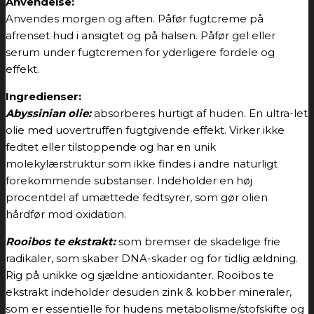
Anvendelse:
Anvendes morgen og aften. Påfør fugtcreme på
afrenset hud i ansigtet og på halsen. Påfør gel eller
serum under fugtcremen for yderligere fordele og
effekt.
Ingredienser:
Abyssinian olie:
absorberes hurtigt af huden. En ultra-let
olie med uovertruffen fugtgivende effekt. Virker ikke
fedtet eller tilstoppende og har en unik
molekylærstruktur som ikke findes i andre naturligt
forekommende substanser. Indeholder en høj
procentdel af umættede fedtsyrer, som gør olien
hårdfør mod oxidation.
Rooibos te ekstrakt:
som bremser de skadelige frie
radikaler, som skaber DNA-skader og for tidlig ældning.
Rig på unikke og sjældne antioxidanter. Rooibos te
ekstrakt indeholder desuden zink & kobber mineraler,
som er essentielle for hudens metabolisme/stofskifte og