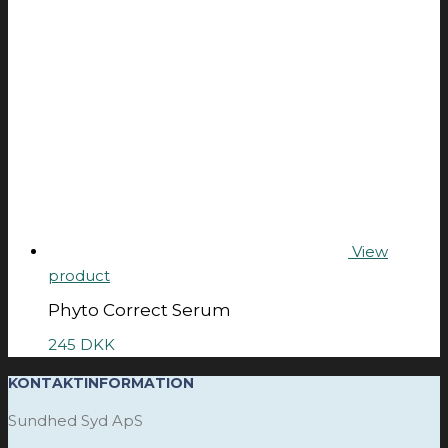
View
product
Phyto Correct Serum
245
DKK
KONTAKTINFORMATION
Sundhed Syd ApS