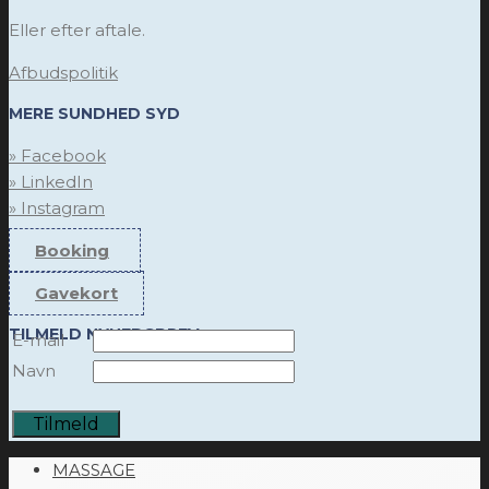
Eller efter aftale.
Afbudspolitik
MERE SUNDHED SYD
» Facebook
» LinkedIn
» Instagram
Booking
Gavekort
TILMELD NYHEDSBREV
E-mail
Navn
MASSAGE