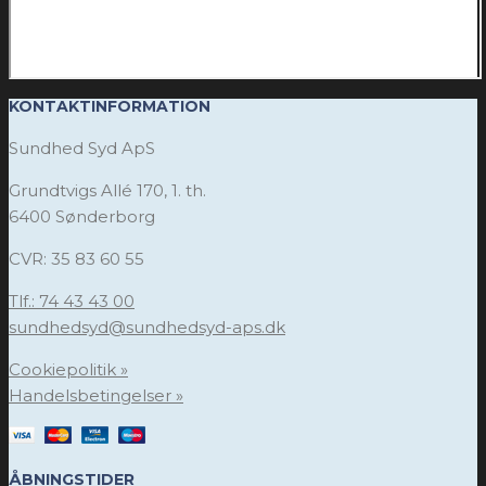
KONTAKTINFORMATION
Sundhed Syd ApS
Grundtvigs Allé 170, 1. th.
6400 Sønderborg
CVR: 35 83 60 55
Tlf.: 74 43 43 00
sundhedsyd@sundhedsyd-aps.dk
Cookiepolitik »
Handelsbetingelser »
ÅBNINGSTIDER