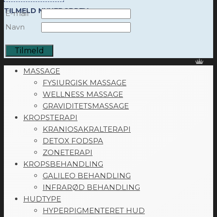
TILMELD NYHEDSBREV
E-mail
Navn
MASSAGE
FYSIURGISK MASSAGE
WELLNESS MASSAGE
GRAVIDITETSMASSAGE
KROPSTERAPI
KRANIOSAKRALTERAPI
DETOX FODSPA
ZONETERAPI
KROPSBEHANDLING
GALILEO BEHANDLING
INFRARØD BEHANDLING
HUDTYPE
HYPERPIGMENTERET HUD