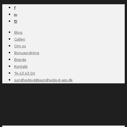
Blog
Galleri
Om os
Bonusordning
Brands
Kontakt
74 43 43 00
sundhedsyd@sundhedsyd-aps.dk