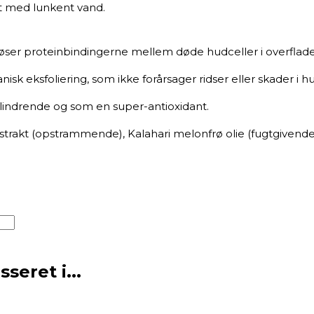
t med lunkent vand.
øser proteinbindingerne mellem døde hudceller i overflade
isk eksfoliering, som ikke forårsager ridser eller skader i h
lindrende og som en super-antioxidant.
strakt (opstrammende), Kalahari melonfrø olie (fugtgivende),
eret i...