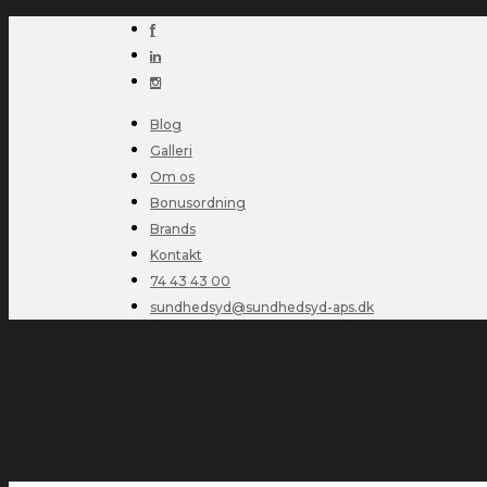
Blog
Galleri
Om os
Bonusordning
Brands
Kontakt
74 43 43 00
sundhedsyd@sundhedsyd-aps.dk