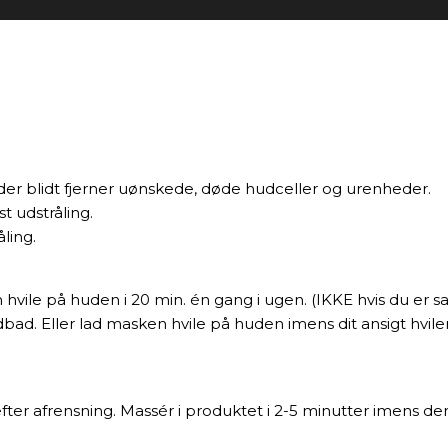
der blidt fjerner uønskede, døde hudceller og urenheder.
t udstråling.
ling.
le på huden i 20 min. én gang i ugen. (IKKE hvis du er sart
andbad. Eller lad masken hvile på huden imens dit ansigt 
efter afrensning. Massér i produktet i 2-5 minutter imens de