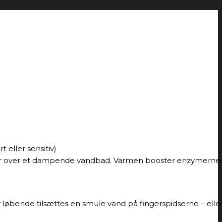
 eller sensitiv)
hviler over et dampende vandbad. Varmen booster enzymerne
r løbende tilsættes en smule vand på fingerspidserne – eller