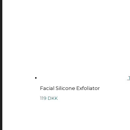
T
Facial Silicone Exfoliator
119
DKK