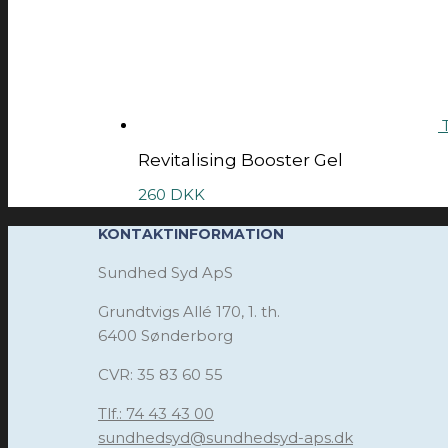
T
Revitalising Booster Gel
260
DKK
KONTAKTINFORMATION
Sundhed Syd ApS
Grundtvigs Allé 170, 1. th.
6400 Sønderborg
CVR: 35 83 60 55
Tlf.: 74 43 43 00
sundhedsyd@sundhedsyd-aps.dk