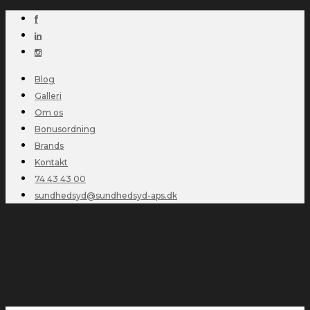
Blog
Galleri
Om os
Bonusordning
Brands
Kontakt
74 43 43 00
sundhedsyd@sundhedsyd-aps.dk