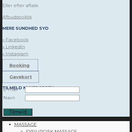
Eller efter aftale.
Afbudspolitik
MERE SUNDHED SYD
» Facebook
» LinkedIn
» Instagram
Booking
Gavekort
TILMELD NYHEDSBREV
E-mail
Navn
MASSAGE
FYSIURGISK MASSAGE