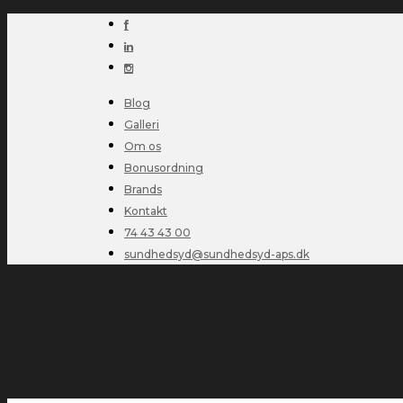
Blog
Galleri
Om os
Bonusordning
Brands
Kontakt
74 43 43 00
sundhedsyd@sundhedsyd-aps.dk