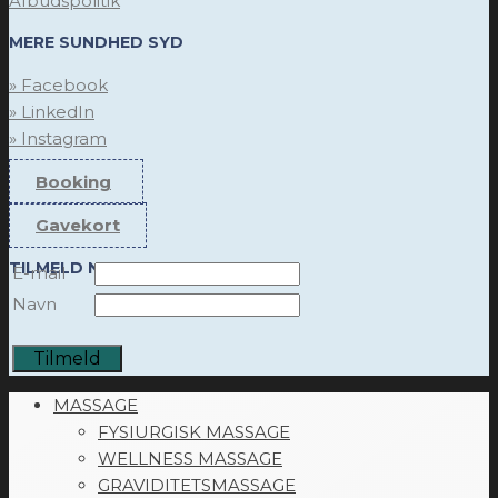
Afbudspolitik
MERE SUNDHED SYD
» Facebook
» LinkedIn
» Instagram
Booking
Gavekort
TILMELD NYHEDSBREV
E-mail
Navn
MASSAGE
FYSIURGISK MASSAGE
WELLNESS MASSAGE
GRAVIDITETSMASSAGE