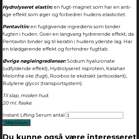
Hydrolyseret elastin:
en fugt-magnet som har en anti-
age effekt som øger og forbedrer hudens elasticitet.
Pentavitin:
en fugtgivende ingrediens som binder
fugten i huden. Giver en langvarig hydrerende effekt, da
Pentavitin binder sig til keratin i hudens yderste lag. Har
en blødgørende effekt og forhindrer fugttab.
Øvrige nøgleingredienser:
Sodium hyaluronate
(udfyldende effekt), Hydrolyseret risprotein, Kalahari
Melonfrø olie (fugt), Rooibos te ekstrakt (antioxidant),
Butylene glycol (transportsystem).
Til slap, moden hud.
20 ml. flaske.
Instant Lifting Serum antal
Tilføj til kurv
Du kunne også være interesseret