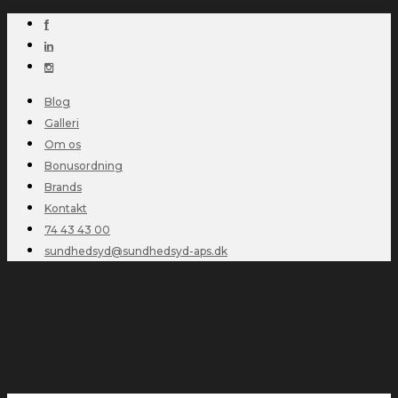
Blog
Galleri
Om os
Bonusordning
Brands
Kontakt
74 43 43 00
sundhedsyd@sundhedsyd-aps.dk