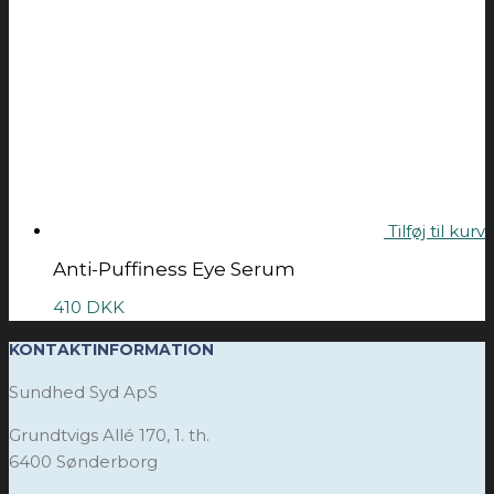
Tilføj til kurv
Anti-Puffiness Eye Serum
410
DKK
KONTAKTINFORMATION
Sundhed Syd ApS
Grundtvigs Allé 170, 1. th.
6400 Sønderborg