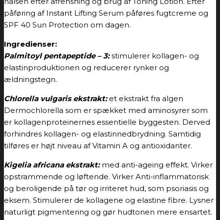
halsen efter afrensning og brug af Toning Lotion. Efter
påføring af Instant Lifting Serum påføres fugtcreme og
SPF 40 Sun Protection om dagen.
Ingredienser:
Palmitoyl pentapeptide – 3:
stimulerer kollagen- og
elastinproduktionen og reducerer rynker og
ældningstegn.
Chlorella vulgaris ekstrakt:
et ekstrakt fra algen
Dermochlorella som er spækket med aminosyrer som
er kollagenproteinernes essentielle byggesten. Derved
forhindres kollagen- og elastinnedbrydning. Samtidig
tilføres er højt niveau af Vitamin A og antioxidanter.
Kigelia africana ekstrakt:
med anti-ageing effekt. Virker
opstrammende og løftende. Virker Anti-inflammatorisk
og beroligende på tør og irriteret hud, som psoriasis og
eksem. Stimulerer de kollagene og elastine fibre. Lysner
naturligt pigmentering og gør hudtonen mere ensartet.