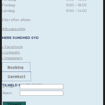
Fredag:
9.00 – 18.00
Lørdag:
9.00 – 14.00
Eller efter aftale.
Afbudspolitik
MERE SUNDHED SYD
» Facebook
» LinkedIn
» Instagram
Booking
Gavekort
TILMELD NYHEDSBREV
E-mail
Navn