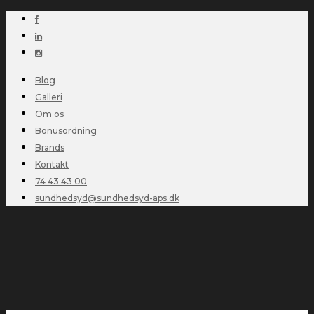
Blog
Galleri
Om os
Bonusordning
Brands
Kontakt
74 43 43 00
sundhedsyd@sundhedsyd-aps.dk