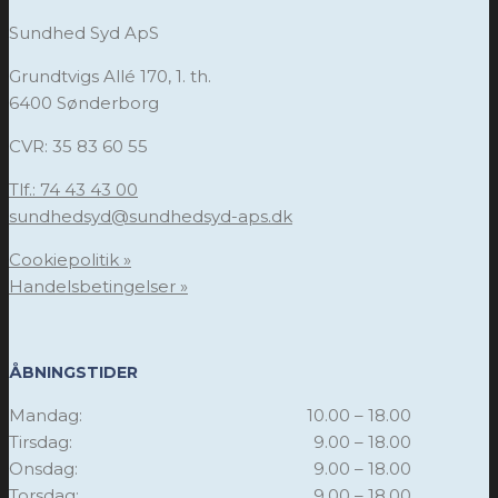
Sundhed Syd ApS
Grundtvigs Allé 170, 1. th.
6400 Sønderborg
CVR: 35 83 60 55
Tlf.: 74 43 43 00
sundhedsyd@sundhedsyd-aps.dk
Cookiepolitik »
Handelsbetingelser »
ÅBNINGSTIDER
Mandag:
10.00 – 18.00
Tirsdag:
9.00 – 18.00
Onsdag:
9.00 – 18.00
Torsdag:
9.00 – 18.00